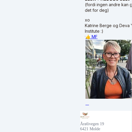
(fordi ingen andre kan 
det for deg)
xo
Katrine Berge og Deva
Institute :)
👍
MF
Årølivegen 19
6421 Molde