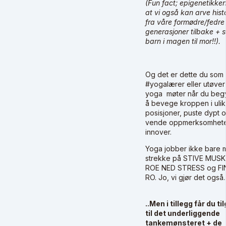
(Fun fact; epigenetikken
at vi også kan arve histo
fra våre formødre/fedre 
generasjoner tilbake + 
barn i magen til mor!!).
Og det er dette du som
#yogalærer eller utøver
yoga møter når du beg
å bevege kroppen i uli
posisjoner, puste dypt 
vende oppmerksomhet
innover.
Yoga jobber ikke bare 
strekke på STIVE MUSK
ROE NED STRESS og FI
RO. Jo, vi gjør det også.
..Men i tillegg får du ti
til det underliggende
tankemønsteret + de