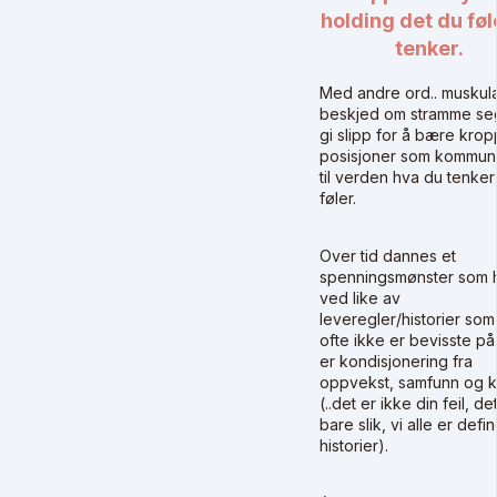
holding det du føl
tenker.
Med andre ord.. muskula
beskjed om stramme seg
gi slipp for å bære krop
posisjoner som kommun
til verden hva du tenker
føler.
Over tid dannes et
spenningsmønster som 
ved like av
leveregler/historier som
ofte ikke er bevisste på
er kondisjonering fra
oppvekst, samfunn og k
(..det er ikke din feil, de
bare slik, vi alle er defi
historier).