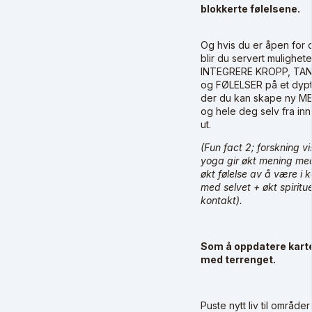
blokkerte følelsene.
Og hvis du er åpen for d
blir du servert muligheten
INTEGRERE KROPP, TA
og FØLELSER på et dypt
der du kan skape ny M
og hele deg selv fra in
ut.
(Fun fact 2; forskning vi
yoga gir økt mening med 
økt følelse av å være i 
med selvet + økt spiritue
kontakt).
Som å oppdatere kart
med terrenget.
Puste nytt liv til område