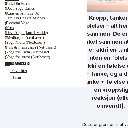
Elsk Din Psoas
e
Deva Yoga Basics
d
Kunsten Å Finne Ro
k
Kropp, tanker
Feminin Chakra Visdom
f
Essential Yoga
e
følelser - alt h
Kurs
k
sammen. De er
Deva Yoga (kurs i Molde)
d
Meditasjon (nettbasert)
m
linket sammen a
Yoga Nidra (Nettbasert)
y
Pust & Pranayama (Nettbasert)
p
er aldri en ta
Yoga for Psoas (Nettbasert)
y
uten en følels
Yoga for stress (Nettbasert)
y
MAGASIN
Aldri en følelse
Favoritter
en tanke, og ald
Historie
tanke + følelse 
en kroppsli
reaksjon (ell
omvendt).
Dette er grunnen til at v