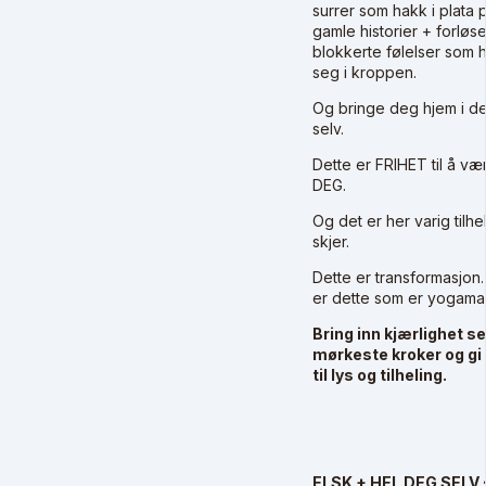
surrer som hakk i plata 
gamle historier + forløs
blokkerte følelser som h
seg i kroppen.
Og bringe deg hjem i d
selv.
Dette er FRIHET til å væ
DEG.
Og det er her varig tilhe
skjer.
Dette er transformasjon.
er dette som er yogama
Bring inn kjærlighet sel
mørkeste kroker og gi
til lys og tilheling.
ELSK + HEL DEG SELV