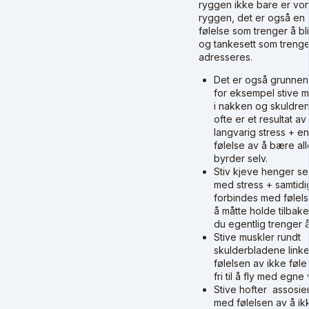
ryggen ikke bare er von
ryggen, det er også en
følelse som trenger å bli
og tankesett som trenge
adresseres.
Det er også grunnen t
for eksempel stive m
i nakken og skuldren
ofte er et resultat av
langvarig stress + en
følelse av å bære all
byrder selv.
Stiv kjeve henger s
med stress + samtidi
forbindes med følel
å måtte holde tilbake
du egentlig trenger å
Stive muskler rundt
skulderbladene linkes
følelsen av ikke føle
fri til å fly med egne 
Stive hofter assosie
med følelsen av å ik