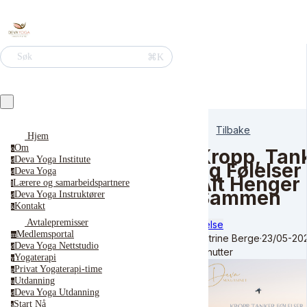
⌘K
Søk
Tilbake
Hjem
Om
o
Kropp, Tan
Deva Yoga Institute
d
og Følelser 
Deva Yoga
d
Alt Henger
Lærere og samarbeidspartnere
l
Sammen
Deva Yoga Instruktører
d
Kontakt
k
Avtalepremisser
Helse
Medlemsportal
m
Katrine Berge
·
23/05-20
Deva Yoga Nettstudio
d
minutter
Yogaterapi
y
Privat Yogaterapi-time
p
Utdanning
u
Deva Yoga Utdanning
d
Start Nå
s