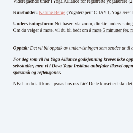
Videregående timer i Yoga Alliance for registrerte yogalærere 
Kursholder:
Katrine Berge
(Yogaterapeut C-IAYT, Yogalærer
Undervisningsform:
Nettbasert via zoom, direkte undervisning 
Om du velger å møte, vil du bli bedt om å
møte 5 minutter før, m
Opptak:
Det vil bli opptak av undervisningen som sendes ut til 
For deg som vil ha Yoga Alliance godkjenning kreves ikke opp
selvstudier
, men vi i Deva Yoga Institute anbefaler likevel opp
spørsmål
og refleksjoner.
NB: har du tatt kurs i psoas hos oss før? Dette kurset er ikke de