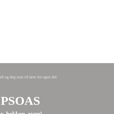
ll og deg som vil lære for egen del:
 PSOAS
er, bekken, rygg)