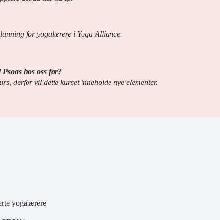
tdanning for yogalærere i Yoga Alliance.
i Psoas hos oss før?
urs, derfor vil dette kurset inneholde nye elementer.
erte yogalærere