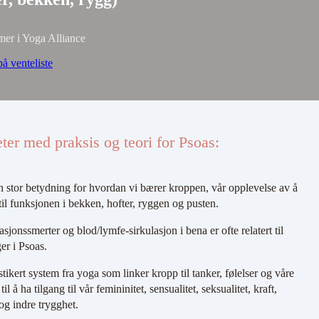
er i Yoga Alliance
på venteliste
ter med praksis og teori for Psoas:
n stor betydning for hvordan vi bærer kroppen, vår opplevelse av å
t til funksjonen i bekken, hofter, ryggen og pusten.
jonssmerter og blod/lymfe-sirkulasjon i bena er ofte relatert til
er i Psoas.
stikert system fra yoga som linker kropp til tanker, følelser og våre
l å ha tilgang til vår femininitet, sensualitet, seksualitet, kraft,
og indre trygghet.