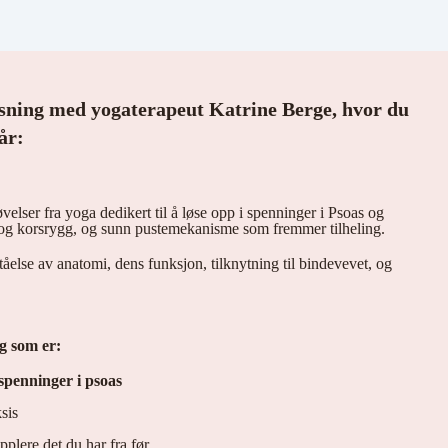
sning med yogaterapeut Katrine Berge, hvor du
år:
øvelser fra yoga dedikert til å løse opp i spenninger i Psoas og
n og korsrygg, og sunn pustemekanisme som fremmer tilheling.
tåelse av anatomi, dens funksjon, tilknytning til bindevevet, og
g som er:
spenninger i psoas
sis
plere det du har fra før