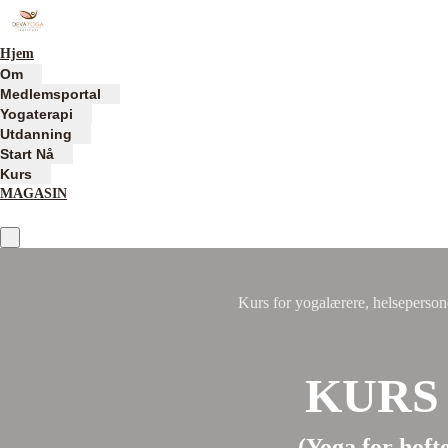
Hjem
Om
Medlemsportal
Yogaterapi
Utdanning
Start Nå
Kurs
MAGASIN
Kurs for yogalærere, helsepersone
KURS
(Yoga for hoft