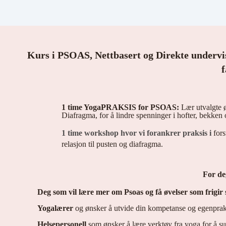
Kurs i PSOAS, Nettbasert og Direkte undervi
f
1 time YogaPRAKSIS for PSOAS:
Lær
utvalgte 
Diafragma, for å lindre spenninger i hofter, bekke
1 time workshop hvor vi forankrer praksis i
fors
relasjon til pusten og diafragma.
For de
Deg som vil lære mer om Psoas og få øvelser som frigir 
Yogalærer
og ønsker å utvide din kompetanse og egenprak
Helsepersonell
som ønsker å lære verktøy fra yoga for å sup