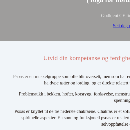
Godkjent CE tim
Sett deg 
Utvid din kompetanse og ferdighe
Psoas er en muskelgruppe som ofte blir oversett, men som har e
ha dype røtter og jording, og er direkte relater
Problematikk i bekken, hofter, korsrygg, fordøyelse, menstruas
spenning
Psoas er knyttet til de tre nederste chakraene. Chakras er et sofi
spirituelle aspekter. En sunn og funksjonell psoas er relatert ti
selvoppfattelse 