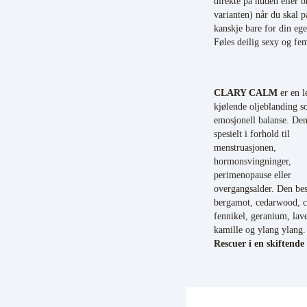
direkte på huden eller b
varianten) når du skal på
kanskje bare for din ege
Føles deilig sexy og fe
CLARY CALM
er en le
kjølende oljeblanding s
emosjonell balanse. Den
spesielt i forhold til
menstruasjonen,
hormonsvingninger,
perimenopause eller
overgangsalder. Den bes
bergamot, cedarwood, c
fennikel, geranium, lav
kamille og ylang ylang
Rescuer i en skiftende 