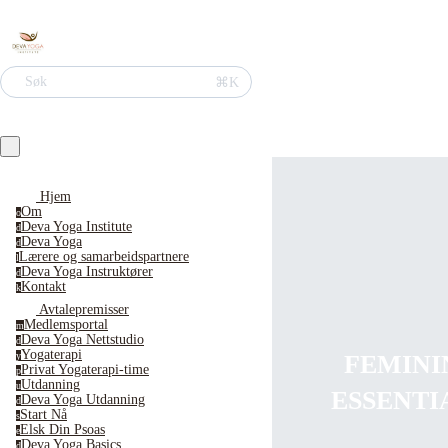
Søk
⌘K
Hjem
Om
o
Deva Yoga Institute
d
Deva Yoga
d
Lærere og samarbeidspartnere
l
Deva Yoga Instruktører
d
Kontakt
k
Avtalepremisser
Medlemsportal
m
Deva Yoga Nettstudio
d
Yogaterapi
FEMINI
y
Privat Yogaterapi-time
p
Utdanning
u
ESSENTI
Deva Yoga Utdanning
d
Start Nå
s
Elsk Din Psoas
e
Deva Yoga Basics
d