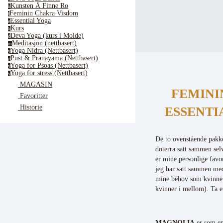
Kunsten Å Finne Ro
k
Feminin Chakra Visdom
f
Essential Yoga
e
Kurs
k
Deva Yoga (kurs i Molde)
d
Meditasjon (nettbasert)
m
Yoga Nidra (Nettbasert)
y
Pust & Pranayama (Nettbasert)
p
Yoga for Psoas (Nettbasert)
y
Yoga for stress (Nettbasert)
y
MAGASIN
FEMINI
Favoritter
Historie
ESSENTI
De to ovenstående pakk
doterra satt sammen sel
er mine personlige favor
jeg har satt sammen me
mine behov som kvinne 
kvinner i mellom). Ta en
MAGNOLIA
er som e