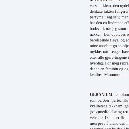
varsom klem, den nydel
delikate lukten fungere
parfyme i seg selv, men 
har den en lindrende eff
hodeverk når jeg smør 
nakken. Den oppleves 
beroligende fløyel og er
mine absolutt go-to olje
mykhet når trenger bare
etter alle gjøre-tingene 
hverdag. For meg repre
denne en feminin og og
kvalitet. Mmmmm.....
GERANIUM
.. en blom
som berører hjertechakr
kvalitetene takknemligh
(selv)medfølelse og rett 
velvære. Denne er fin i 
men prøv å bland den 