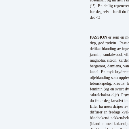
epsomsalt og ha den i b
(!!). En deilig regenere
for deg selv - fordi du f
det <3
PASSION
er som en mø
dyp, god rødvin.. Passi
delikat blanding av inge
jasmin, sandalwood, vill
magnolia, sitron, kar
bergamot, damiana, van
kanel. En myk krydrete
oljeblanding som opple
lidenskapelig, kreativ, 
feminin (og en svært d
sakralchakra-olje). Prø
du føler deg kreativt bl
Eller ha noen dråper av
diffuser en fredags kvel
håndbaken/i nakken/bek
(bland ut med kokosolje