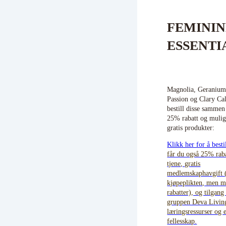
FEMININ
ESSENTI
Magnolia, Geranium
Passion og Clary Ca
bestill disse sammen
25% rabatt og muligh
gratis produkter:
Klikk her for å besti
får du også 25% rab
tjene, gratis
medlemskaphavgift 
kjøpeplikten, men 
rabatter), og tilgang 
gruppen Deva Livin
læringsressurser og e
fellesskap.